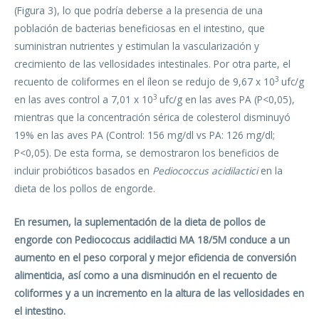
(Figura 3), lo que podría deberse a la presencia de una
población de bacterias beneficiosas en el intestino, que
suministran nutrientes y estimulan la vascularización y
crecimiento de las vellosidades intestinales. Por otra parte, el
3
recuento de coliformes en el íleon se redujo de 9,67 x 10
ufc/g
3
en las aves control a 7,01 x 10
ufc/g en las aves PA (P<0,05),
mientras que la concentración sérica de colesterol disminuyó
19% en las aves PA (Control: 156 mg/dl vs PA: 126 mg/dl;
P<0,05). De esta forma, se demostraron los beneficios de
incluir probióticos basados en
Pediococcus acidilactici
en la
dieta de los pollos de engorde.
En resumen,
la suplementación de la dieta de pollos de
engorde con Pediococcus acidilactici MA 18/5M conduce a un
aumento en el peso corporal y mejor eficiencia de conversión
alimenticia, así como a una
disminución en el recuento de
coliformes y a un incremento en la altura de las vellosidades en
el intestino.