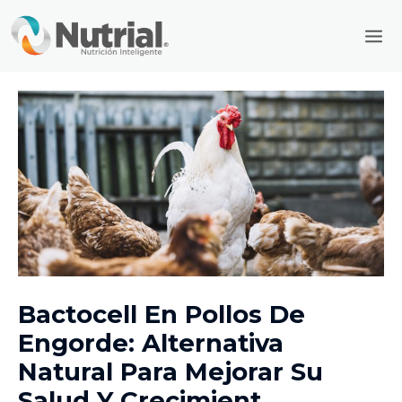
Ir
Mai
al
Men
contenido
Bactocell En Pollos De
Engorde: Alternativa
Natural Para Mejorar Su
Salud Y Crecimient