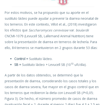
Por estos motivos, se ha propuesto que su aporte en el
sustituto lácteo puede ayudar a prevenir la diarrea neonatal de
los terneros. En este contexto, Villot et al., (2018) investigaron
los efectos que
Saccharomyces cerevisiae
var.
boulardii
CNCMI-1079 (Levucell SB, Lallemand Animal Nutrition) tiene
sobre la presentación de diarrea en terneros de lechería. Para
ello, 84 terneros se mantuvieron en 2 grupos durante 53 días:
Control =
Sustituto lácteo.
10
SB =
Sustituto lácteo + Levucell SB (10
ufc/día).
A partir de los datos obtenidos, se determinó que la
presentación de diarrea, considerando los casos totales y los
casos de diarrea severa, fue mayor en el grupo control que en
los terneros que recibieron la dieta con Levucell SB (
P
<0,05;
Figura 3). De hecho, el número promedio de casos de diarrea
(puntuación fecal = 2, durante al menos 2 días) fue 4,3 ± 2,5 en