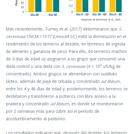
Más recientemente, Turney et al. (2017) determinaron que
S.
cerevisiae
CNCM I-1077 (Levucell SC) evitó la disminución en el
rendimiento de los terneros al destete, en términos de ingesta
de alimento y ganancia de peso. Para ello, 60 terneros machos
de 4 días de edad se asignaron a un grupo que consumió una
9
dieta control o una dieta con
S. cerevisiae
(4 × 10
ufc/kg de
concentrado). Ambos grupos se alimentaron con sustituto
lácteo, además de paja de cebada y concentrado
ad libitum,
entre los 4 y 46 días de edad y, posteriormente, los terneros se
destetaron y transfirieron a potreros con libre acceso a la
pradera y concentrado
ad libitum
, en donde se monitorearon
por 2 semanas más para cubrir así el período de
acostumbramiento al pastoreo.
Los resultados indicaron que, después del destete, los terneros