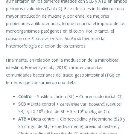
aumentaron en los terneros tratados con SCB y ATB en ambos
períodos evaluados (Tabla 2). Este efecto es indicativo de una
mayor producción de mucina y, por ende, de mejores
propiedades antibacterianas, lo que reduciría el impacto de los
microorganismos patógenos en el colon. Por lo tanto, el
consumo de
S. cerevisiae
var.
boulardii
favoreció la
histomorfología del colon de los terneros.
Finalmente, en relación con la modulación de la microbiota
intestinal, Fomenky et al., (2018) caracterizaron las
comunidades bacterianas del tracto gastrointestinal (TGI) en
terneros que consumieron una dieta:
Control =
Sustituto lácteo (SL) + Concentrado inicial (CI).
SCB =
Dieta control +
cerevisiae
var.
boulardii
(Levucell
8
9
SB
;
7,5 X 10
ufc/L de SL + 3 × 10
ufc/kg de CI).
ATB =
Dieta control + Clortetraciclina y Neomicina (528 y
357 mg/L de SL, respectivamente) previo al destete y
Clortetraciclina (55 mg/kg de CI) posterior al destete.