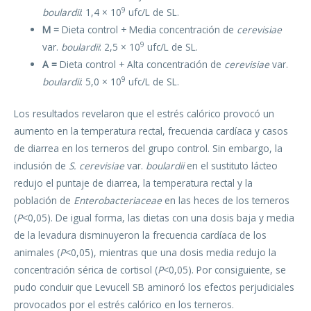
9
boulardii
: 1,4 × 10
ufc/L de SL.
M =
Dieta control + Media concentración de
cerevisiae
9
var.
boulardii
: 2,5 × 10
ufc/L de SL.
A =
Dieta control + Alta concentración de
cerevisiae
var.
9
boulardii
: 5,0 × 10
ufc/L de SL.
Los resultados revelaron que el estrés calórico provocó un
aumento en la temperatura rectal, frecuencia cardíaca y casos
de diarrea en los terneros del grupo control. Sin embargo, la
inclusión de
S. cerevisiae
var.
boulardii
en el sustituto lácteo
redujo el puntaje de diarrea, la temperatura rectal y la
población de
Enterobacteriaceae
en las heces de los terneros
(
P
<0,05). De igual forma, las dietas con una dosis baja y media
de la levadura disminuyeron la frecuencia cardíaca de los
animales (
P
<0,05), mientras que una dosis media redujo la
concentración sérica de cortisol (
P
<0,05). Por consiguiente, se
pudo concluir que Levucell SB aminoró los efectos perjudiciales
provocados por el estrés calórico en los terneros.