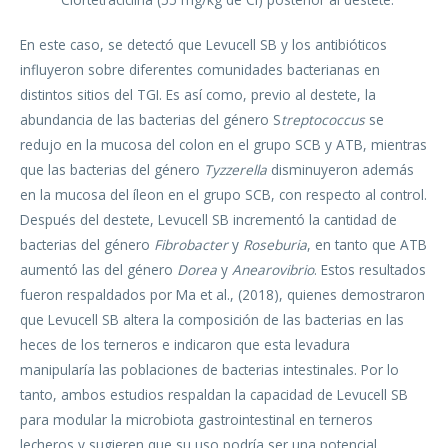
En este caso, se detectó que Levucell SB y los antibióticos
influyeron sobre diferentes comunidades bacterianas en
distintos sitios del TGI. Es así como, previo al destete, la
abundancia de las bacterias del género S
treptococcus
se
redujo en la mucosa del colon en el grupo SCB y ATB, mientras
que las bacterias del género
Tyzzerella
disminuyeron además
en la mucosa del íleon en el grupo SCB, con respecto al control.
Después del destete, Levucell SB incrementó la cantidad de
bacterias del género
Fibrobacter
y
Roseburia
, en tanto que ATB
aumentó las del género
Dorea
y
Anearovibrio
. Estos resultados
fueron respaldados por Ma et al., (2018), quienes demostraron
que Levucell SB altera la composición de las bacterias en las
heces de los terneros e indicaron que esta levadura
manipularía las poblaciones de bacterias intestinales. Por lo
tanto, ambos estudios respaldan la capacidad de Levucell SB
para modular la microbiota gastrointestinal en terneros
lecheros y sugieren que su uso podría ser una potencial