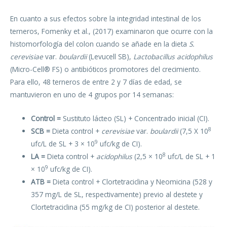
En cuanto a sus efectos sobre la integridad intestinal de los
terneros, Fomenky et al., (2017) examinaron que ocurre con la
histomorfología del colon cuando se añade en la dieta
S.
cerevisiae
var.
boulardii
(Levucell SB),
Lactobacillus acidophilus
​​
(Micro-Cell® FS) o antibióticos promotores del crecimiento.
Para ello, 48 terneros de entre 2 y 7 días de edad, se
mantuvieron en uno de 4 grupos por 14 semanas:
Control =
Sustituto lácteo (SL) + Concentrado inicial (CI).
8
SCB =
Dieta control +
cerevisiae
var.
boulardii
(7,5 X 10
9
ufc/L de SL + 3 × 10
ufc/kg de CI).
8
LA =
Dieta control +
acidophilus
(2,5 × 10
ufc/L de SL + 1
9
× 10
ufc/kg de CI).
ATB =
Dieta control + Clortetraciclina y Neomicina (528 y
357 mg/L de SL, respectivamente) previo al destete y
Clortetraciclina (55 mg/kg de CI) posterior al destete.