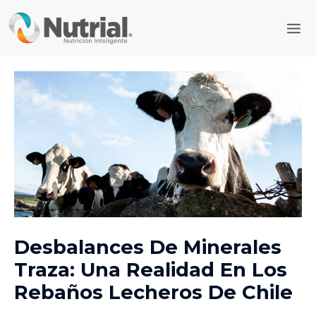
Ir
Mai
al
Men
contenido
Desbalances De Minerales
Traza: Una Realidad En Los
Rebaños Lecheros De Chile