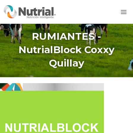
Ir
Mai
al
Men
contenido
RUMIANTES -
NutrialBlock Coxxy
Quillay