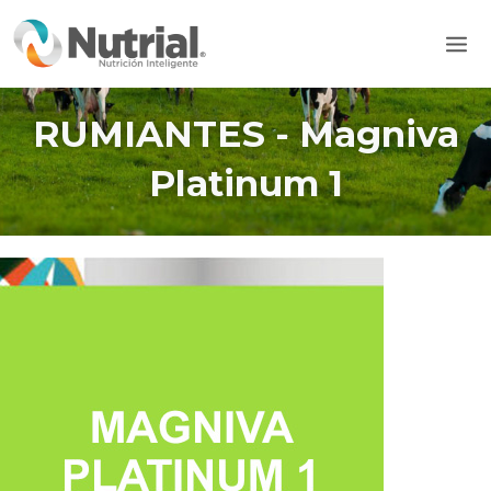
Ir
Mai
al
Men
contenido
RUMIANTES - Magniva
Platinum 1