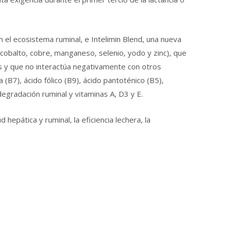
 el ecosistema ruminal, e Intelimin Blend, una nueva
(cobalto, cobre, manganeso, selenio, yodo y zinc), que
os y que no interactúa negativamente con otros
a (B7), ácido fólico (B9), ácido pantoténico (B5),
degradación ruminal y vitaminas A, D3 y E.
 hepática y ruminal, la eficiencia lechera, la