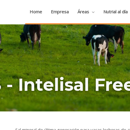
Home
Empresa
Áreas
Nutrial al día
 Intelisal Free
Sal mineral de última generación para vacas lecheras de al