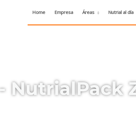
Home
Empresa
Áreas
Nutrial al día
NutrialPack Z