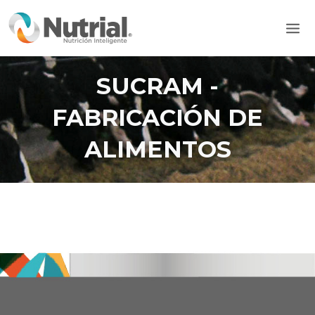
Ir
Mai
al
Men
contenido
SUCRAM -
FABRICACIÓN DE
ALIMENTOS