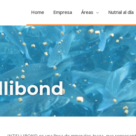
Home
Empresa
Áreas
Nutrial al día
llibond
INTELLIBOND es una línea de minerales traza, que representa