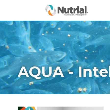
Ir
al
contenido
AQUA - Inte