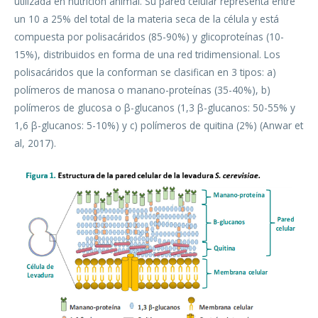
utilizada en nutrición animal. Su pared celular representa entre
un 10 a 25% del total de la materia seca de la célula y está
compuesta por polisacáridos (85-90%) y glicoproteínas (10-
15%), distribuidos en forma de una red tridimensional. Los
polisacáridos que la conforman se clasifican en 3 tipos: a)
polímeros de manosa o manano-proteínas (35-40%), b)
polímeros de glucosa o β-glucanos (1,3 β-glucanos: 50-55% y
1,6 β-glucanos: 5-10%) y c) polímeros de quitina (2%) (Anwar et
al, 2017).