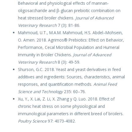
Behavioral and physiological effects of mannan-
oligosaccharide and β-glucan prebiotic combination on
heat stressed broiler chickens.
Journal of Advanced
Veterinary Research
7 (3): 81-86.
Mahmoud, U.T., M.A.M. Mahmoud, H.S. Abdel–Mohsein,
O. Amen. 2018. Agrimos® Prebiotics: Effect on Behavior,
Performance, Cecal Microbial Population and Humeral
Immunity in Broiler Chickens.
Journal of Advanced
Veterinary Research
8 (3): 49-59.
Shurson, G.C. 2018. Yeast and yeast derivatives in feed
additives and ingredients: Sources, characteristics, animal
responses, and quantification methods.
Animal Feed
Science and Technology
235: 60–76.
Xu, Y., X. Lai, Z. Li, X. Zhang y Q. Luo. 2018. Effect of
chronic heat stress on some physiological and
immunological parameters in different breed of broilers.
Poultry Science
97: 4073-4082.