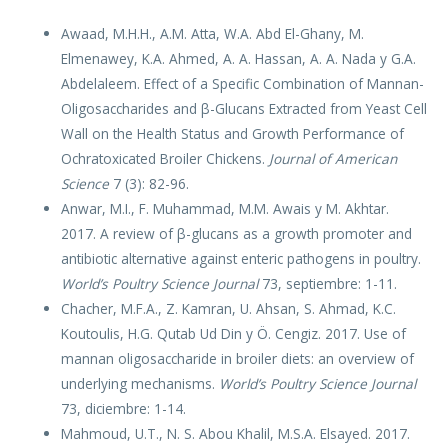
Awaad, M.H.H., A.M. Atta, W.A. Abd El-Ghany, M.
Elmenawey, K.A. Ahmed, A. A. Hassan, A. A. Nada y G.A.
Abdelaleem. Effect of a Specific Combination of Mannan-
Oligosaccharides and β-Glucans Extracted from Yeast Cell
Wall on the Health Status and Growth Performance of
Ochratoxicated Broiler Chickens.
Journal of American
Science
7 (3): 82-96.
Anwar, M.I., F. Muhammad, M.M. Awais y M. Akhtar.
2017. A review of β-glucans as a growth promoter and
antibiotic alternative against enteric pathogens in poultry.
World’s Poultry Science Journal
73, septiembre: 1-11.
Chacher, M.F.A., Z. Kamran, U. Ahsan, S. Ahmad, K.C.
Koutoulis, H.G. Qutab Ud Din y Ö. Cengiz. 2017. Use of
mannan oligosaccharide in broiler diets: an overview of
underlying mechanisms.
World’s Poultry Science Journal
73, diciembre: 1-14.
Mahmoud, U.T., N. S. Abou Khalil, M.S.A. Elsayed. 2017.